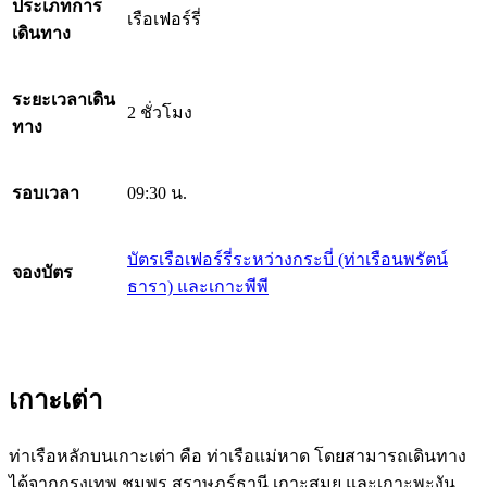
ประเภทการ
เรือเฟอร์รี่
เดินทาง
ระยะเวลาเดิน
2 ชั่วโมง
ทาง
รอบเวลา
09:30 น.
บัตรเรือเฟอร์รี่ระหว่างกระบี่ (ท่าเรือนพรัตน์
จองบัตร
ธารา) และเกาะพีพี
เกาะเต่า
ท่าเรือหลักบนเกาะ
เต่า
คือ
ท่าเรือแม่หาด
โดย
สามารถเดินทาง
ได้จากกรุงเทพ
ชุมพร
สุราษฏร์ธานี เกาะสมุย และเกาะพะงัน