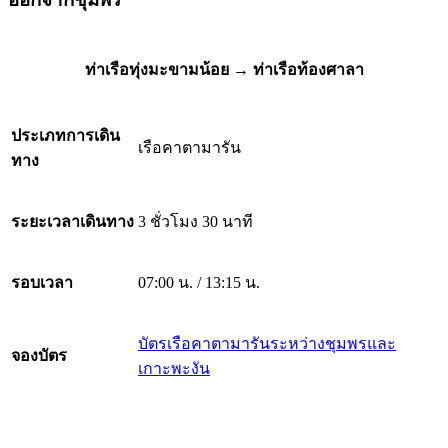
ท่าเรือทุ่งมะขามน้อย → ท่าเรือท้องศาลา
ประเภทการเดิน
เรือคาตามารัน
ทาง
ระยะเวลาเดินทาง
3 ชั่วโมง 30 นาที
รอบเวลา
07:00 น. / 13:15 น.
บัตรเรือคาตามารันระหว่างชุมพรและ
จองบัตร
เกาะพะงัน