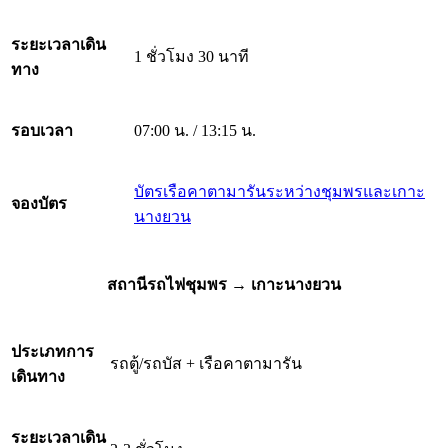
ระยะเวลาเดิน
1 ชั่วโมง 30 นาที
ทาง
รอบเวลา
07:00 น. / 13:15 น.
บัตรเรือคาตามารันระหว่างชุมพรและเกาะ
จองบัตร
นางยวน
สถานีรถไฟชุมพร → เกาะนางยวน
ประเภทการ
รถตู้/รถบัส + เรือคาตามารัน
เดินทาง
ระยะเวลาเดิน