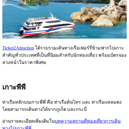
Ticket2Attraction
ได้รวบรวมเส้นทางเรือเฟอร์รี่ข้ามฟากไปเกาะ
สำคัญทั่วประเทศที่เป็นที่นิยมสำหรับนักท่องเที่ยว พร้อมบัตรจอง
ล่วงหน้าในราคาพิเศษ
เกาะพีพี
ท่าเรือหลักบนเกาะ
พีพี
คือ
ท่าเรือต้นไทร และ
ท่าเรือแหลมตง
โดย
สามารถเดินทางได้จาก
ภูเก็ต
และ
กระบี่
อ่านรายละเอียดเพิ่มเติมใน
บทความสถานที่ท่องเที่ยวการเดิน
ทางไปเกาะพีพี