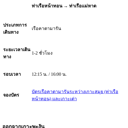
ท่าเรือหน้าทอน → ท่าเรือแม่หาด
ประเภทการ
เรือคาตามารัน
เดินทาง
ระยะเวลาเดิน
1-2 ชั่วโมง
ทาง
รอบเวลา
12:15 น. / 16:00 น.
บัตรเรือคาตามารันระหว่างเกาะสมุย (ท่าเรือ
จองบัตร
หน้าทอน) และเกาะเต่า
ออกจากเกาะพะงัน