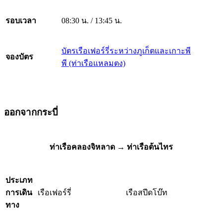
รอบเวลา
08:30 น. / 13:45 น.
บัตรเรือเฟอร์รี่ระหว่างภูเก็ตและเกาะพี
จองบัตร
พี (ท่าเรือแหลมตง)
ออกจากกระบี่
ท่าเรือคลองจิหลาด → ท่าเรือต้นไทร
ประเภท
การเดิน
เรือเฟอร์รี่
เรือสปีดโบ๊ท
ทาง