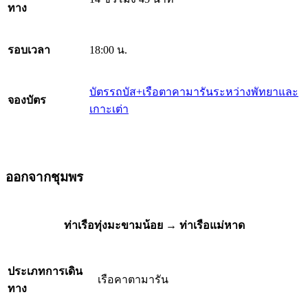
ทาง
รอบเวลา
18:00 น.
บัตรรถบัส+เรือตาคามารันระหว่างพัทยาและ
จองบัตร
เกาะเต่า
ออกจากชุมพร
ท่าเรือทุ่งมะขามน้อย → ท่าเรือแม่หาด
ประเภทการเดิน
เรือคาตามารัน
ทาง