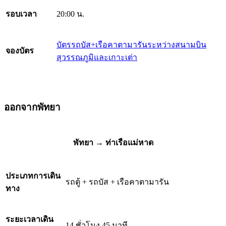
รอบเวลา
20:00 น.
บัตรรถบัส+เรือคาตามารันระหว่างสนามบิน
จองบัตร
สุวรรณภูมิและเกาะเต่า
ออกจากพัทยา
พัทยา → ท่าเรือแม่หาด
ประเภทการเดิน
รถตู้ + รถบัส + เรือคาตามารัน
ทาง
ระยะเวลาเดิน
14 ชั่วโมง 45 นาที