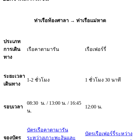
ท่าเรือท้องศาลา → ท่าเรือแม่หาด
ประเภท
การเดิน
เรือคาตามารัน
เรือเฟอร์รี่
ทาง
ระยะเวลา
1-2 ชั่วโมง
1 ชั่วโมง 30 นาที
เดินทาง
08:30 น. / 13:00 น. / 16:45
รอบเวลา
12:00 น.
น.
บัตรเรือคาตามารัน
บัตรเรือเฟอร์รี่ระหว่าง
จองบัตร
ระหว่างเกาะพะงันและ