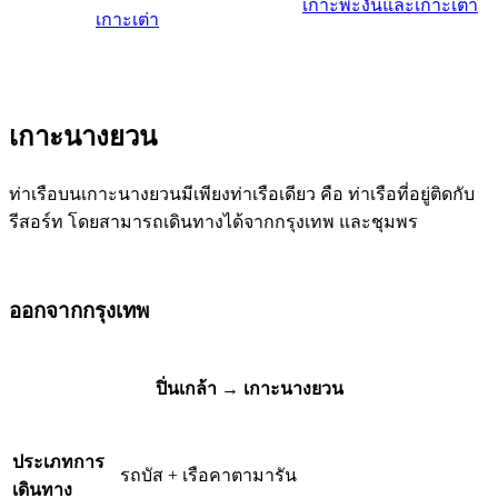
เกาะพะงันและเกาะเต่า
เกาะเต่า
เกาะนางยวน
ท่าเรือบนเกาะนางยวนมีเพียงท่าเรือเดียว คือ ท่าเรือที่อยู่ติดกับ
รีสอร์ท โดยสามารถเดินทางได้จากกรุงเทพ และชุมพร
ออกจากกรุงเทพ
ปิ่นเกล้า → เกาะนางยวน
ประเภทการ
รถบัส + เรือคาตามารัน
เดินทาง