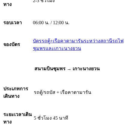
2-3 ชั่วโมง
ทาง
รอบเวลา
06:00 น. / 12:00 น.
บัตรรถตู้+เรือคาตามารันระหว่างสถานีรถไฟ
จองบัตร
ชุมพรและเกาะนางยวน
สนามบินชุมพร → เกาะนางยวน
ประเภทการ
รถตู้/รถบัส + เรือคาตามารัน
เดินทาง
ระยะเวลาเดิน
5 ชั่วโมง 45 นาที
ทาง