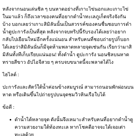
หลังจากนอนเล่นชิล ๆ บนหาดอย่างที่เกาะไข่นอกและเกาะไข่
ในมาแล้ว ก็ถึงเวลาของคนที่อยากดำน้ำ
ทะเลภูเก็ต
จริงจังกัน
บ้าง บอกเลยว่าเกาะสิมิลันนั้นเป็นสวรรค์ของคนชื่นชอบการดำ
น้ำดูปะการังเป็นที่สุด หลังจากจบทริปนี้รับรองได้เลยว่าอยาก
กลับไปเยือนใหม่อีกครั้งแน่นอน สำหรับคนที่ชอบถ่ายรูปก็บอก
ได้เลยว่าสิมิลันนั่นก็มีจุดห้ามพลาดหลายจุดเช่นกัน เรียกว่ามาสิ
มิลันทั้งทีเก็บเรียบแน่นอน! ทั้งดำน้ำ ดูปะการัง นอนชิลบนหาด
ทรายสีขาว อัปไอจีสวย ๆ ครบจบขนาดนี้จะพลาดได้ไง
ไฮไลต์ :
ปะการังและสัตว์ใต้น้ำค่อนข้างสมบูรณ์ สามารถนอนพักผ่อนบน
หาด หรือเดินขึ้นไปถ่ายรูปบนจุดชมวิวหินเรือใบได้
ข้อดี :
ดำน้ำได้หลายจุด ดังนั้นจึงเหมาะสำหรับคนที่อยากดำน้ำดู
ความสวยงามใต้ท้องทะเล หากโชคดีอาจจะได้เจอเต่า
ทะเลด้วย