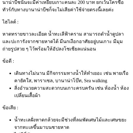
นาน่าบีชนั้นจะมีค่าเหยียบเกาะคนละ 200 บาท ยกเว้นใครซื้อ
ทัวร์กับทางบานาน่าบีชก็จะไม่เสียค่าใช้จ่ายตรงนี้เลยค่ะ
ไฮไลต์ :
หาดทรายขาวละเอียด น้ำทะเลีฟ้าคราม สามารถดำน้ำดูปลา
และปะการังจากชายหาดได้ มีนกเงือกอาศัยอยู่บนเกาะ มีมุม
ถ่ายรูปสวย ๆ ไว้พร้อมให้อัปลงโซเชียลแน่นอน
ข้อดี :
เดินทางไม่นาน มีกิจกรรมทางน้ำให้ทำเยอะ เช่น พายเรือ
คายัคใส, พาราเซล, บานาน่าโบ๊ท, Sea walking
สิ่งอำนวยความสะดวกบนเกาะครบครัน เช่น ห้องน้ำ ห้อง
เปลี่ยนเสื้อผ้า
ข้อเสีย :
น้ำทะเลฝั่งหาดกล้วยจะมีช่วงที่ลมพัดเศษไม้และเศษขยะ
จากทะเลขึ้นมาบนชายหาด