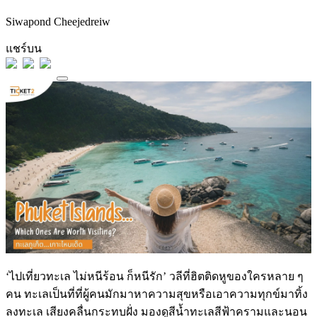
Siwapond Cheejedreiw
แชร์บน
‘ไปเที่ยวทะเล ไม่หนีร้อน ก็หนีรัก’ วลีที่ฮิตติดหูของใครหลาย ๆ
คน ทะเลเป็นที่ที่ผู้คนมักมาหาความสุขหรือเอาความทุกข์มาทิ้ง
ลงทะเล เสียงคลื่นกระทบฝั่ง มองดูสีน้ำทะเลสีฟ้าครามและนอน