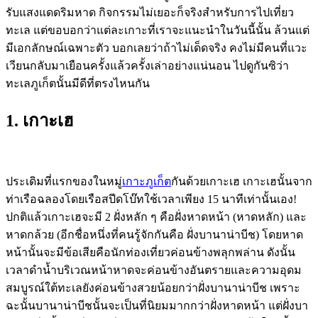
รับแสงแดดริมหาด กิจกรรมไม่เยอะก็จริงสำหรับการไปเที่ยว
ทะเล แต่ขอบอกว่าแต่ละเกาะที่เราจะแนะนำในวันนี้นั้น ล้วนแต่
มีเอกลักษณ์เฉพาะตัว บอกเลยว่าถ้าไม่เด็ดจริง คงไม่มีคนที่แวะ
เวียนกลับมาเยือนครั้งแล้วครั้งเล่าอย่างแน่นอน ไปดูกันซิว่า
ทะเลภูเก็ต
นั้นมีดีที่ตรงไหนกัน
1. เกาะเฮ
ประเดิมที่แรกของในหมู่
เกาะภูเก็ต
กันด้วยเกาะเฮ เกาะเฮนั้นจาก
ท่าเรือฉลองโดยเรือสปีดโบ๊ทใช้เวลาเพียง 15 นาทีเท่านั้นเอง!
ปกติแล้วเกาะเฮจะมี 2 ฝั่งหลัก ๆ คือฝั่งหาดหน้า (หาดหลัก) และ
หาดกล้วย (อีกชื่อหนึ่งที่คนรู้จักกันคือ ฝั่งบานาน่าบีช) โดยหาด
หน้านั้นจะมีข้อเสียคือนักท่องเที่ยวค่อนข้างพลุกพล่าน ดังนั้น
เวลาดำน้ำบริเวณหน้าหาดจะค่อนข้างอันตรายและความอุดม
สมบูรณ์ใต้ทะเลยังค่อนข้างสวยน้อยกว่าฝั่งบานาน่าบีช เพราะ
ฉะนั้นบานาน่าบีชนั้นจะเป็นที่นิยมมากกว่าฝั่งหาดหน้า แต่ฝั่งบา