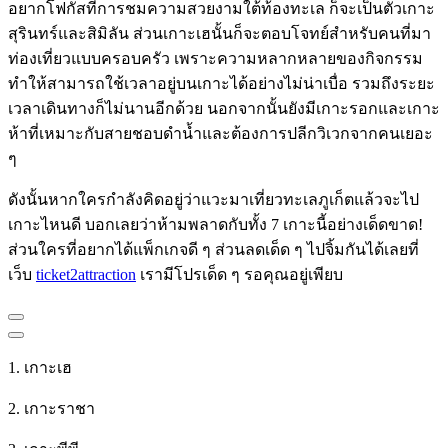
อยากโฟกัสที่การชมความสวยงามใต้ท้องทะเล ก็จะเป็นตัวเกาะ
สุรินทร์และสิมิลัน ส่วนเกาะเฮนั้นก็จะตอบโจทย์สำหรับคนที่มา
ท่องเที่ยวแบบครอบครัว เพราะความหลากหลายของกิจกรรม
ทำให้สามารถใช้เวลาอยู่บนเกาะได้อย่างไม่น่าเบื่อ รวมถึงระยะ
เวลาเดินทางก็ไม่นานอีกด้วย นอกจากนั้นยังมีเกาะรอกและเกาะ
ห้าที่เหมาะกับสายชอบดำน้ำและต้องการปลีกวิเวกจากคนเยอะ
ๆ
ดังนั้นหากใครกำลังคิดอยู่ว่าแวะมาเที่ยว
ทะเลภูเก็ต
แล้วจะไป
เกาะไหนดี บอกเลยว่าห้ามพลาดกับทั้ง 7 เกาะนี้อย่างเด็ดขาด!
ส่วนใครที่อยากได้แพ็กเกจดี ๆ ส่วนลดเด็ด ๆ ไปจิ้มกันได้เลยที่
เว็บ
ticket2attraction
เรามีโปรเด็ด ๆ รอคุณอยู่เพียบ
1. เกาะเฮ
2. เกาะราชา