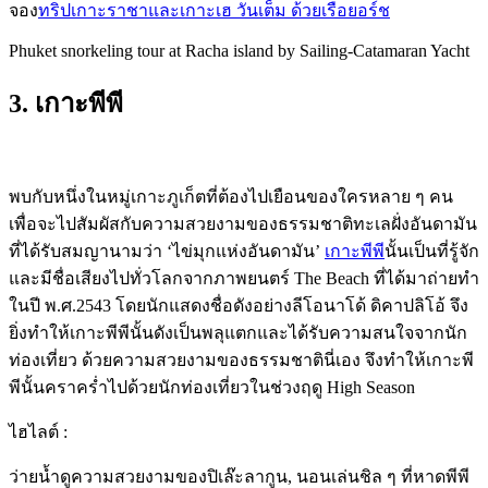
จอง
ทริปเกาะราชาและเกาะเฮ วันเต็ม ด้วยเรือยอร์ช
Phuket snorkeling tour at Racha island by Sailing-Catamaran Yacht
3. เกาะพีพี
พบกับหนึ่งในหมู่
เกาะภูเก็ต
ที่ต้องไปเยือนของใครหลาย ๆ คน
เพื่อจะไปสัมผัสกับความสวยงามของธรรมชาติทะเลฝั่งอันดามัน
ที่ได้รับสมญานามว่า ‘ไข่มุกแห่งอันดามัน’
เกาะพีพี
นั้นเป็นที่รู้จัก
และมีชื่อเสียงไปทั่วโลกจากภาพยนตร์ The Beach ที่ได้มาถ่ายทำ
ในปี พ.ศ.2543 โดยนักแสดงชื่อดังอย่างลีโอนาโด้ ดิคาปลิโอ้ จึง
ยิ่งทำให้เกาะพีพีนั้นดังเป็นพลุแตกและได้รับความสนใจจากนัก
ท่องเที่ยว ด้วยความสวยงามของธรรมชาตินี่เอง จึงทำให้เกาะพี
พีนั้นคราคร่ำไปด้วยนักท่องเที่ยวในช่วงฤดู High Season
ไฮไลต์ :
ว่ายน้ำดูความสวยงามของปิเล๊ะลากูน, นอนเล่นชิล ๆ ที่หาดพีพี