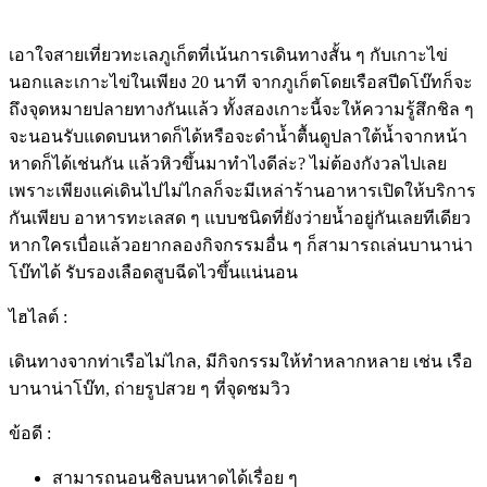
เอาใจสายเที่ยว
ทะเลภูเก็ต
ที่เน้นการเดินทางสั้น ๆ กับเกาะไข่
นอกและเกาะไข่ในเพียง 20 นาที จากภูเก็ตโดยเรือสปีดโบ๊ทก็จะ
ถึงจุดหมายปลายทางกันแล้ว ทั้งสองเกาะนี้จะให้ความรู้สึกชิล ๆ
จะนอนรับแดดบนหาดก็ได้หรือจะดำน้ำตื้นดูปลาใต้น้ำจากหน้า
หาดก็ได้เช่นกัน แล้วหิวขึ้นมาทำไงดีล่ะ? ไม่ต้องกังวลไปเลย
เพราะเพียงแค่เดินไปไม่ไกลก็จะมีเหล่าร้านอาหารเปิดให้บริการ
กันเพียบ อาหารทะเลสด ๆ แบบชนิดที่ยังว่ายน้ำอยู่กันเลยทีเดียว
หากใครเบื่อแล้วอยากลองกิจกรรมอื่น ๆ ก็สามารถเล่นบานาน่า
โบ๊ทได้ รับรองเลือดสูบฉีดไวขึ้นแน่นอน
ไฮไลต์ :
เดินทางจากท่าเรือไม่ไกล, มีกิจกรรมให้ทำหลากหลาย เช่น เรือ
บานาน่าโบ๊ท, ถ่ายรูปสวย ๆ ที่จุดชมวิว
ข้อดี :
สามารถนอนชิลบนหาดได้เรื่อย ๆ