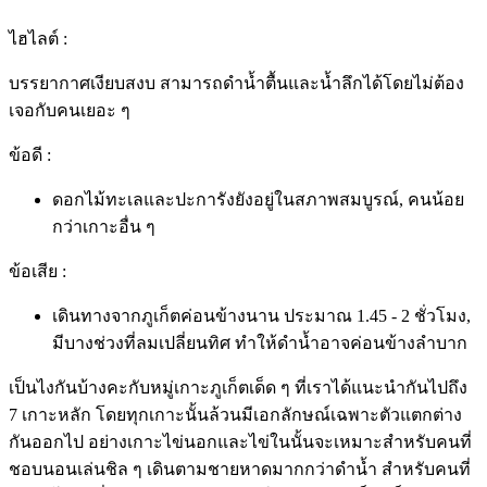
ไฮไลต์ :
บรรยากาศเงียบสงบ สามารถดำน้ำตื้นและน้ำลึกได้โดยไม่ต้อง
เจอกับคนเยอะ ๆ
ข้อดี :
ดอกไม้ทะเลและปะการังยังอยู่ในสภาพสมบูรณ์, คนน้อย
กว่าเกาะอื่น ๆ
ข้อเสีย :
เดินทางจากภูเก็ตค่อนข้างนาน ประมาณ 1.45 - 2 ชั่วโมง,
มีบางช่วงที่ลมเปลี่ยนทิศ ทำให้ดำน้ำอาจค่อนข้างลำบาก
เป็นไงกันบ้างคะกับหมู่
เกาะภูเก็ต
เด็ด ๆ ที่เราได้แนะนำกันไปถึง
7 เกาะหลัก โดยทุกเกาะนั้นล้วนมีเอกลักษณ์เฉพาะตัวแตกต่าง
กันออกไป อย่างเกาะไข่นอกและไข่ในนั้นจะเหมาะสำหรับคนที่
ชอบนอนเล่นชิล ๆ เดินตามชายหาดมากกว่าดำน้ำ สำหรับคนที่