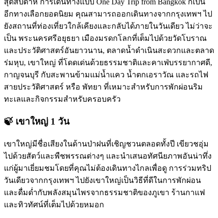
สุดสัปดาห์ การเดินทางแบบ One Day Trip from Bangkok ก็เป็น
อีกทางเลือกยอดนิยม คุณสามารถออกเดินทางจากกรุงเทพฯ ไป
ยังสถานที่ท่องเที่ยวใกล้เคียงและกลับได้ภายในวันเดียว ไม่ว่าจะ
เป็น พระนครศรีอยุธยา เมืองมรดกโลกที่เต็มไปด้วยวัดโบราณ
และประวัติศาสตร์อันยาวนาน, ตลาดน้ำดำเนินสะดวกและตลาด
ร่มหุบ, เขาใหญ่ ที่โดดเด่นด้วยธรรมชาติและคาเฟ่บรรยากาศดี,
กาญจนบุรี กับสะพานข้ามแม่น้ำแคว น้ำตกเอราวัณ และรถไฟ
สายประวัติศาสตร์ หรือ พัทยา ที่เหมาะสำหรับการพักผ่อนริม
ทะเลและกิจกรรมสำหรับครอบครัว
🍃 เขาใหญ่ 1 วัน
เขาใหญ่มีชื่อเสียงในด้านป่าฝนที่เชิญชวนตลอดทั้งปี เขียวชอุ่ม
ไปด้วยสัตว์และพืชพรรณต่างๆ และนำเสนอทัศนียภาพอันน่าทึ่ง
แก่ผู้มาเยี่ยมชมโดยที่คุณไม่ต้องเดินทางไกลเพื่อดู การร่วมทริป
วันเดียวจากกรุงเทพฯ ไปยังเขาใหญ่เป็นวิธีที่ดีในการพักผ่อน
และดื่มด่ำกับพลังสมุนไพรจากธรรมชาติของภูเขา ร้านกาแฟ
และทิวทัศน์ที่เต็มไปด้วยหมอก