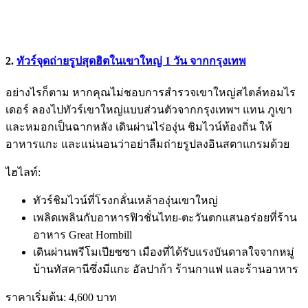
2.
ทัวร์จุดถ่ายรูปสุดฮิตในเขาใหญ่ 1 วัน จากกรุงเทพ
อย่างไรก็ตาม หากคุณไม่ชอบการสำรวจเขาใหญ่สไตล์ทอมไร
เดอร์ ลองไปทัวร์เขาใหญ่แบบส่วนตัวจากกรุงเทพฯ แทน ภูเขา
และหมอกเป็นฉากหลัง เดินผ่านไร่องุ่น ชิมไวน์ท้องถิ่น ให้
อาหารแกะ และแน่นอนว่าอย่าลืมถ่ายรูปลงอินสตาแกรมด้วย
ไฮไลท์:
ทัวร์ชิมไวน์ที่โรงกลั่นเหล้าองุ่นเขาใหญ่
เพลิดเพลินกับอาหารฟิวชั่นไทย-ตะวันตกแสนอร่อยที่ร้าน
อาหาร Great Hornbill
เดินผ่านพรีโมเปียซซา เมืองที่ได้รับแรงบันดาลใจจากหมู่
บ้านทัสคานีซึ่งมีแกะ อัลปาก้า ร้านกาแฟ และร้านอาหาร
ราคาเริ่มต้น: 4,600 บาท