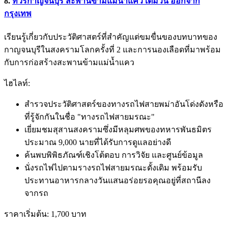
8.
ทัวร์กาญจนบุรี สะพานข้ามแม่น้ำแคว เต็มวัน ออกจาก
กรุงเทพ
เรียนรู้เกี่ยวกับประวัติศาสตร์ที่สำคัญแต่ขมขื่นของบทบาทของ
กาญจนบุรีในสงครามโลกครั้งที่ 2 และการนองเลือดที่มาพร้อม
กับการก่อสร้างสะพานข้ามแม่น้ำแคว
ไฮไลท์:
สำรวจประวัติศาสตร์ของทางรถไฟสายพม่าอันโด่งดังหรือ
ที่รู้จักกันในชื่อ "ทางรถไฟสายมรณะ"
เยี่ยมชมสุสานสงครามซึ่งมีหลุมศพของทหารพันธมิตร
ประมาณ 9,000 นายที่ได้รับการดูแลอย่างดี
ค้นพบพิพิธภัณฑ์เชิงโต้ตอบ การวิจัย และศูนย์ข้อมูล
นั่งรถไฟไปตามรางรถไฟสายมรณะดั้งเดิม พร้อมรับ
ประทานอาหารกลางวันแสนอร่อยรอคุณอยู่ที่สถานีลง
จากรถ
ราคาเริ่มต้น: 1,700 บาท