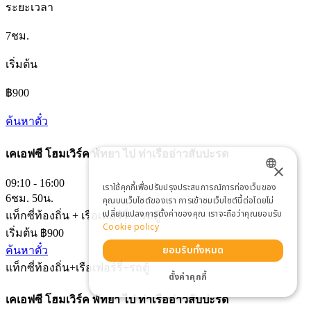
ระยะเวลา
7ชม.
เริ่มต้น
฿900
ค้นหาตั๋ว
เคเอฟซี โฮมเวิร์ค พัทยา
ไป
ท่าเรืออ่าวสับปะรด
×
09:10 - 16:00
เราใช้คุกกี้เพื่อปรับปรุงประสบการณ์การท่องเว็บของ
ENGLISH
6ชม. 50น.
คุณบนเว็บไซต์ของเรา การเข้าชมเว็บไซต์นี้ต่อโดยไม่
เปลี่ยนแปลงการตั้งค่าของคุณ เราจะถือว่าคุณยอมรับ
แท็กซี่ท้องถิ่น + เรือเฟอร์รี่ + รถตู้
THAI
Cookie policy
เริ่มต้น ฿900
ยอมรับทั้งหมด
ค้นหาตั๋ว
แท็กซี่ท้องถิ่น+เรือเฟอร์รี่+รถตู้
ตั้งค่าคุกกี้
เคเอฟซี โฮมเวิร์ค พัทยา
ไป
ท่าเรืออ่าวสับปะรด