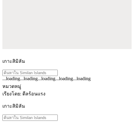
เกาะสิมิลัน
...loading
...loading
...loading
...loading
...loading
ดู
หมวดหมู่
ผลลัพธ์
เรียงโดย
:
ดีลร้อนแรง
ทั้งหมด
เกาะสิมิลัน
สำหรับ
"Similan
Islands
"
ดู