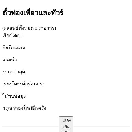
ผลลัพธ์
ทั้งหมด
ตั๋วท่องเที่ยวและทัวร์
สำหรับ
"Similan
(
ผลลัพธ์ทั้งหมด 0 รายการ
)
Islands
"
เรียงโดย
:
ดีลร้อนแรง
แนะนำ
ราคาต่ำสุด
เรียงโดย
:
ดีลร้อนแรง
ไม่พบข้อมูล
กรุณาลองใหม่อีกครั้ง
แสดง
เพิ่ม