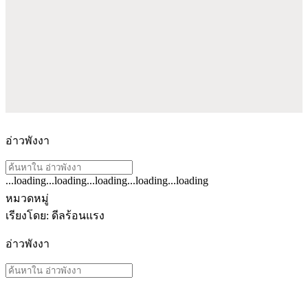
อ่าวพังงา
...loading
...loading
...loading
...loading
...loading
ดู
หมวดหมู่
ผลลัพธ์
เรียงโดย
:
ดีลร้อนแรง
ทั้งหมด
อ่าวพังงา
สำหรับ
"อ่าว
พังงา
"
ดู