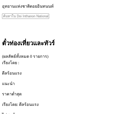
ทั้งหมด
อุทยานแห่งชาติดอยอินทนนท์
สำหรับ
"Doi
Inthanon
National
Park
ดู
"
ผลลัพธ์
ทั้งหมด
ตั๋วท่องเที่ยวและทัวร์
สำหรับ
"Doi
Inthanon
(
ผลลัพธ์ทั้งหมด 0 รายการ
)
National
เรียงโดย
:
Park
"
ดีลร้อนแรง
แนะนำ
ราคาต่ำสุด
เรียงโดย
:
ดีลร้อนแรง