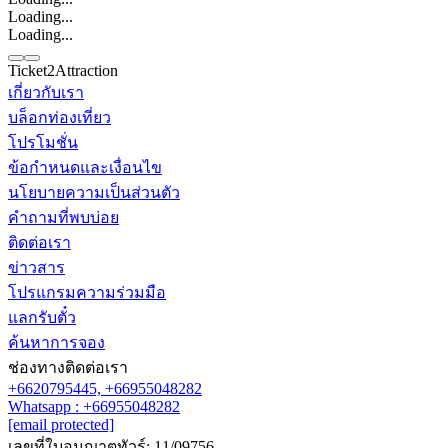
Loading...
Loading...
Ticket2Attraction
เกี่ยวกับเรา
บล็อกท่องเที่ยว
ติดต่อเรา
โปรโมชั่น
Line
Whatsapp
+6620795445
ข้อกำหนดและเงื่อนไข
นโยบายความเป็นส่วนตัว
คำถามที่พบบ่อย
ติดต่อเรา
ข่าวสาร
โปรแกรมความร่วมมือ
แลกรับตั๋ว
ค้นหาการจอง
ช่องทางติดต่อเรา
+6620795445,
+66955048282
Whatsapp : +66955048282
[email protected]
เลขที่ใบอนุญาตทัวร์: 11/09756