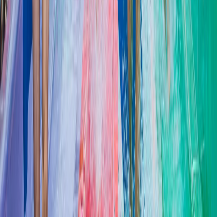
/
ผู้ใหญ่
1,490
เลือก