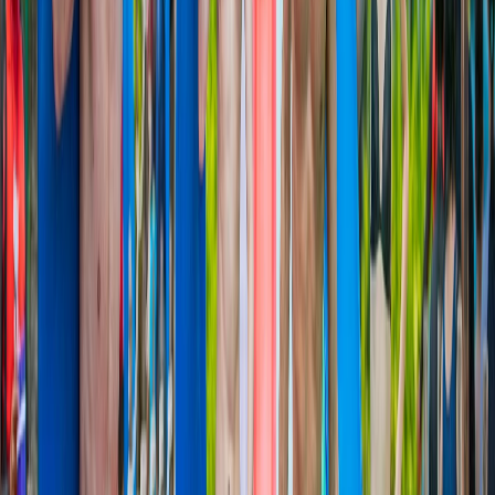
เครื่องเล่นภายในสวนน้ำ และเข้าสระว่ายน้ำ แบบไม่จำกัด
รอบใน 1 วัน
...
ดูเพิ่มเติม