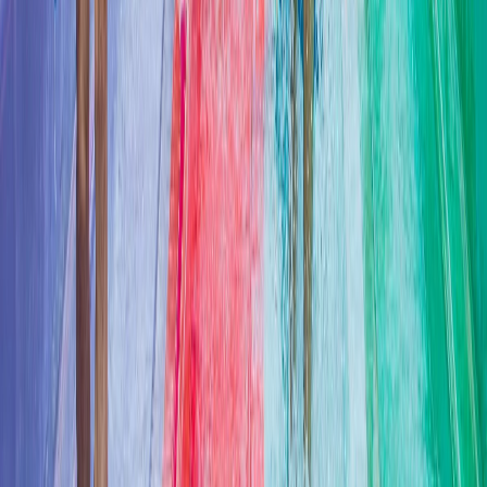
Loading...
Loading...
Loading...
Ticket2Attraction
เกี่ยวกับเรา
บล็อกท่องเที่ยว
ติดต่อเรา
โปรโมชั่น
Line
Whatsapp
+6620795445
ข้อกำหนดและเงื่อนไข
นโยบายความเป็นส่วนตัว
คำถามที่พบบ่อย
ติดต่อเรา
ข่าวสาร
โปรแกรมความร่วมมือ
แลกรับตั๋ว