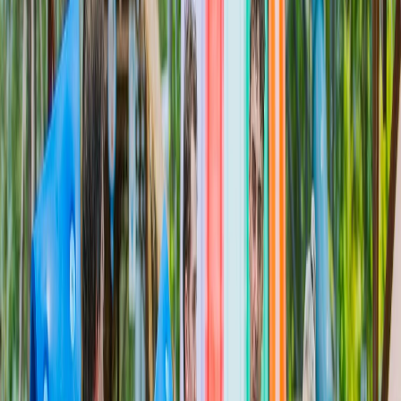
สวนน้ำรามายณะเป็นสวนน้ำขนาดใหญ่ระดับโลกที่พัทยา
ตั้งอยู่ห่างจากพัทยาเพียง 25 นาที
มีเครื่องเล่นที่ได้มาตรฐานระดับสากล เช่น Aqua Coaster
หนึ่งในสไลเดอร์ที่ยาวที่สุดในโลก รวมไปถึงสไลเดอร์
ไพธอน, อควาคอนด้า และสไลเดอร์อื่น ๆ อีก 21 ชนิด
มีเครื่องเล่นสำหรับเด็กและสระดับเบิ้ลเวฟขนาดใหญ่
เหมาะสำหรับทั้งวัยรุ่นและครอบครัว มีกิจกรรมในสระที่
น่าสนใจและบรรยากาศรอบ ๆ สวนน้ำที่สวยงาม เช่น
ตลาดน้ำ, หุบเขาเขียวขจี, ธรรมชาติอันอุดมสมบูรณ์,
ทะเลสาบเงียบสงบ และแม่น้ำ
ถ้าคุณกำลังมองหาสวนน้ำที่ไม่เหมือนใครสำหรับการพัก
ผ่อนหย่อนใจแล้วล่ะก็ ให้สวนน้ำรามายณะเป็นตัวเลือก
ของคุณได้เลย!
Tips
สำหรับการจองในวันเดียวกัน โปรดชำระเงินล่วงหน้าก่อน
เวลา 11:00 น. (ก่อนสวนน้ำเปิดให้บริการ) มิเช่นนั้น บัตร
ราคาโปรโมชั่นจะไม่สามารถใช้ได้ในวันดังกล่าว