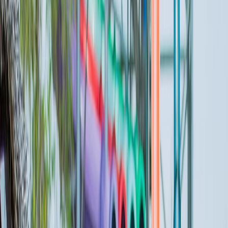
พัทยา