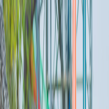
หน้าแรก