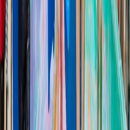
เครื่องเล่นภายในสวนน้ำ และเข้าสระว่ายน้ำ แบบไม่จำกัด
รอบใน 1 วัน
...
ดูเพิ่มเติม
เริ่มต้น