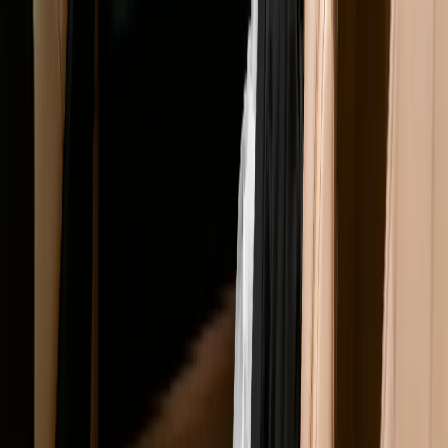
คนขับรถ