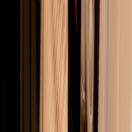
ค่าน้ำมัน
...
ดูเพิ่มเติม
เริ่มต้น