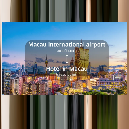
บริการรถรับ-ส่งส่วนตัว สนามบินมาเก๊า
Loading...
บริการรถรับ-ส่งส่วนตัว สนามบินมาเก๊า
มาเก๊า