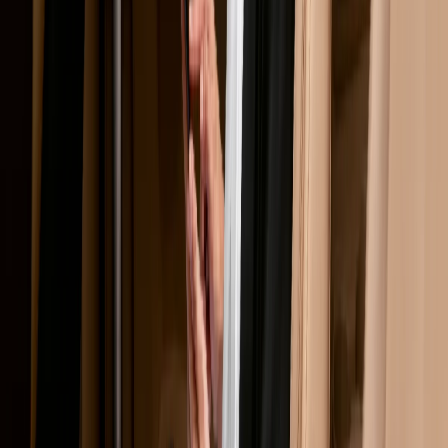
฿
3,500
/
คัน
5,000
เลือก
โรงแรมในมาเก๊า - สนามบินมาเก๊า (MFM)