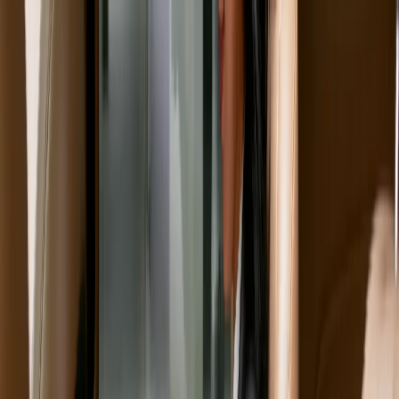
บริการรถรับ-ส่ง