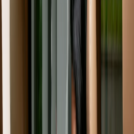
ให้บริการ
ทุกวัน
08:00 - น.
เลือกวันที่
ตรวจสอบวันที่ว่าง
ไฮไลท์
ข้อมูล
From