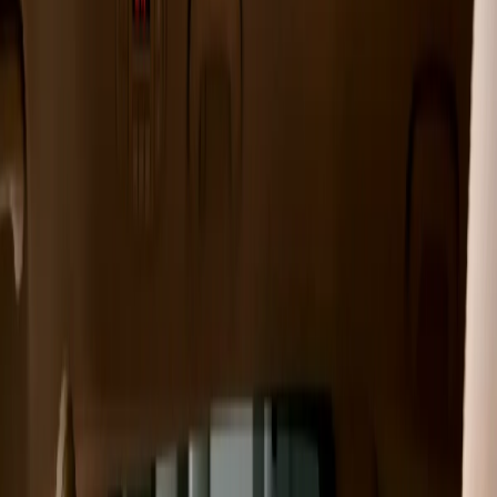
มาเก๊า