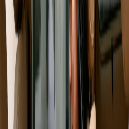
5,000
ตรวจสอบวันที่ว่าง
ไฮไลท์
รถรับ-ส่งส่วนตัว ไม่ต้องแชร์กับใคร เหมาะสำหรับคู่รัก
กลุ่มเพื่อน หรือครอบครัว
เที่ยวบินถึงดึกแค่ไหน ก็มีรถรอรับส่งตรงถึงโรงแรมในตัว
เมืองมาเก๊าอย่างสะดวกสบาย
เริ่มต้นทริปมาเก๊าแบบสบาย ๆ ไม่ต้องลากกระเป๋าให้
เหนื่อยหลังลงเครื่อง
เพิ่มเติม
เลือกแพ็กเกจ
สนามบินมาเก๊า (MFM) - โรงแรมในมาเก๊า