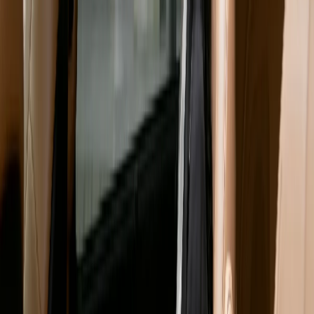
บริการรถรับส่งส่วนตัว ราคาต่อเที่ยว/คัน