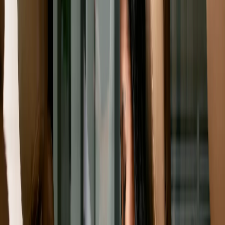
฿
3,500
/
คัน