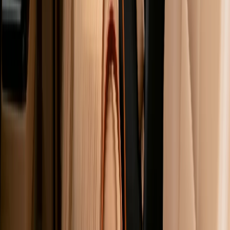
บล็อกท่องเที่ยว
ติดต่อเรา
โปรโมชั่น
Line
Whatsapp
+6620795445
ข้อกำหนดและเงื่อนไข
นโยบายความเป็นส่วนตัว
คำถามที่พบบ่อย
ติดต่อเรา
ข่าวสาร
โปรแกรมความร่วมมือ
แลกรับตั๋ว
ค้นหาการจอง
ช่องทางติดต่อเรา
+6620795445,
+66955048282
Whatsapp : +66955048282
[email protected]
เลขที่ใบอนุญาตทัวร์: 11/09756
เวลาทำการ : ทุกวัน 07:30 - 00:30 น. (GMT+7)
ข้อมูลเพิ่มเติมเกี่ยวกับเรา
Global Connector Co.,Ltd