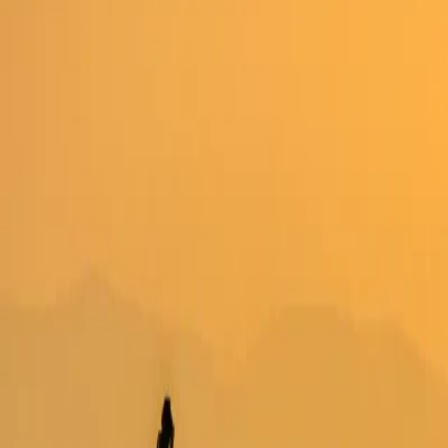
กาญจนบุรี