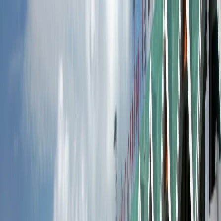
฿
3,000
/
รถตู้
3,500
ตรวจสอบวันที่ว่าง
ไฮไลท์
เดินทางระหว่างสนามบินภูเก็ตและอ่าวนางได้อย่าง
สะดวกสบาย ไม่ต้องต่อรถหลายต่อ
ใช้เวลาไม่นาน เดินทางถึงอ่าวนางภายใน 2.5 ชั่วโมง
คนขับมืออาชีพ เป็นคนท้องถิ่น รู้เส้นทางดี มั่นใจได้ใน
ความปลอดภัย
รถตู้สภาพดี สะอาด ดูแลรักษาอย่างสม่ำเสมอ
เที่ยวพักผ่อนได้อย่างเต็มที่ เดินทางถึงที่พักพร้อมเริ่มต้นวัน
พักผ่อนได้เลย