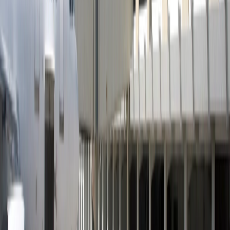
คนขับรถ