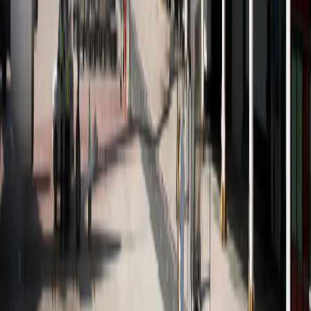
฿
3,000
/
รถตู้
3,500
เลือก
อ่าวนาง → สนามบินภูเก็ต (เที่ยวเดียว)
จองและใช้ได้วันนี้เลย