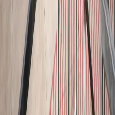
นโยบายความเป็นส่วนตัว
คำถามที่พบบ่อย
ติดต่อเรา
ข่าวสาร
โปรแกรมความร่วมมือ
แลกรับตั๋ว
ค้นหาการจอง
ช่องทางติดต่อเรา
+6620795445,
+66955048282
Whatsapp : +66955048282
[email protected]
เลขที่ใบอนุญาตทัวร์: 11/09756
เวลาทำการ : ทุกวัน 07:30 - 00:30 น. (GMT+7)
ข้อมูลเพิ่มเติมเกี่ยวกับเรา
Global Connector Co.,Ltd
111 ทรู ดิจิทัล พาร์ค เวสต์ อาคารยูนิคอร์น ชั้น 10 ห้อง 1003/1
ถนนสุขุมวิท เขตพระโขนง จ.กรุงเทพฯ 10260 ประเทศไทย