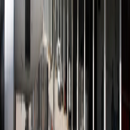
ค่าน้ำมัน
...
ดูเพิ่มเติม
เริ่มต้น