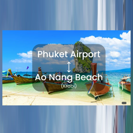
รถรับส่งระหว่างสนามบินภูเก็ตและอ่าวนาง กระบี่ แบบ
ส่วนตัว
Loading...
รถรับส่งระหว่างสนามบินภูเก็ตและอ่าว