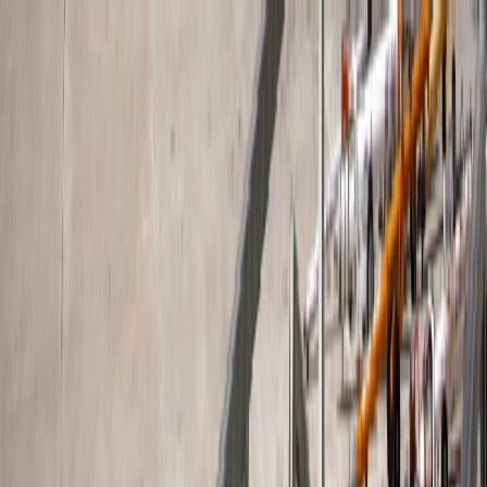
ค่าน้ำมัน
...
ดูเพิ่มเติม
เริ่มต้น