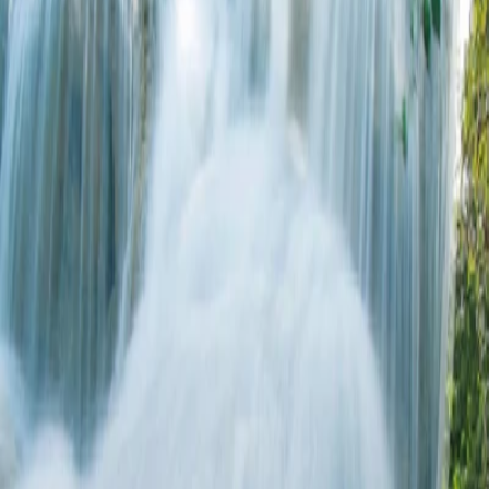
กาญจนบุรี