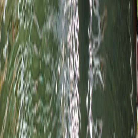
นโยบายความเป็นส่วนตัว
คำถามที่พบบ่อย
ติดต่อเรา
ข่าวสาร
โปรแกรมความร่วมมือ
แลกรับตั๋ว
ค้นหาการจอง
ช่องทางติดต่อเรา
+6620795445,
+66955048282
Whatsapp : +66955048282
[email protected]
เลขที่ใบอนุญาตทัวร์: 11/09756
เวลาทำการ : ทุกวัน 07:30 - 00:30 น. (GMT+7)
ข้อมูลเพิ่มเติมเกี่ยวกับเรา
Global Connector Co.,Ltd
111 ทรู ดิจิทัล พาร์ค เวสต์ อาคารยูนิคอร์น ชั้น 10 ห้อง 1003/1
ถนนสุขุมวิท เขตพระโขนง จ.กรุงเทพฯ 10260 ประเทศไทย