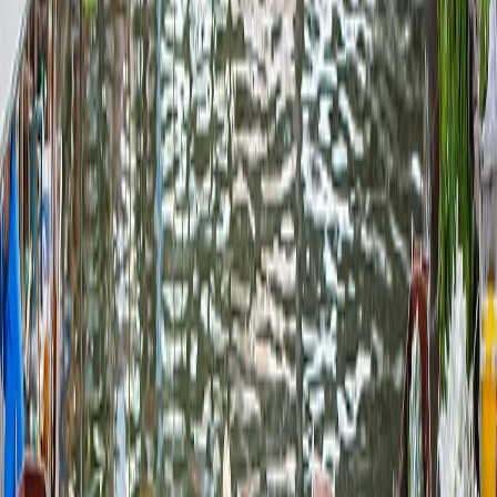
รถยนต์หรือรถตู้พร้อมคนขับ รับจากโรงแรมในกรุงเทพฯ