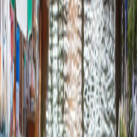
฿
3,400
/
ท่าน
3,400
ตรวจสอบวันที่ว่าง
ไฮไลท์
ตลาดน้ำท่าคา: เที่ยวตลาดน้ำที่นักท่องเที่ยวน้อย และใกล้
ชิดกับวิถีชีวิตชนบทด้วยการล่องเรือพายตามคลอง ผ่าน
สวนมะพร้าวของชาวบ้าน
ตลาดร่มหุบ: ชมรถไฟผ่านตลาดร่มหุบอันมีชื่อเสียง และ
ลองนั่งรถไฟแบบไทยๆเป็นเวลาสั้นๆ
ตลาดน้ำอัมพวา: ถ่ายรูปชิคๆ ทานอาหารทะเลสดๆ ริมน้ำ