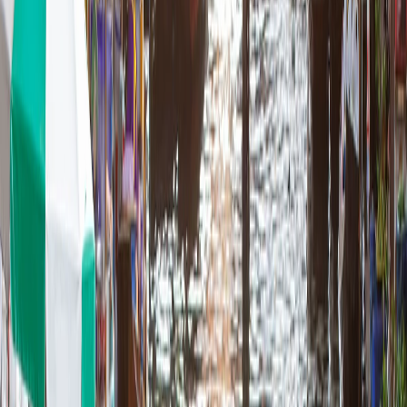
ข้อมูล
รีวิว
From