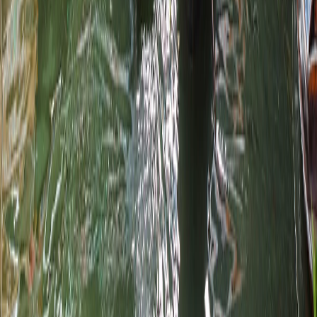
Loading...
Loading...
Loading...
Ticket2Attraction
เกี่ยวกับเรา
บล็อกท่องเที่ยว
ติดต่อเรา
โปรโมชั่น
Line
Whatsapp
+6620795445
ข้อกำหนดและเงื่อนไข