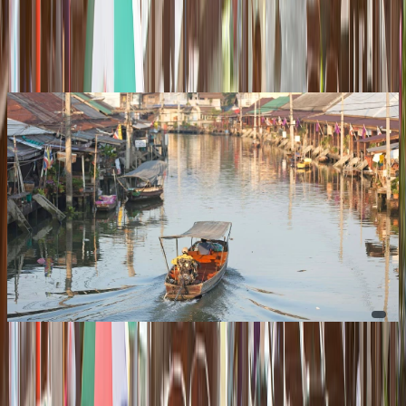
ทัวร์ตลาดน้ำอัมพวา ตลาดร่มหุบ ตลาดท่าคา พร้อมรถ
และไกด์ส่วนตัว
Loading...
ทัวร์ตลาดน้ำอัมพวา ตลาดร่มหุบ ตลาดท่า