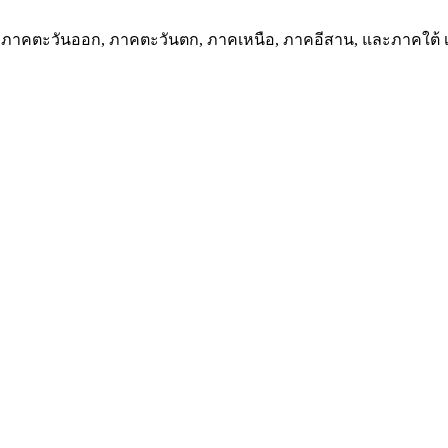
าคตะวันออก, ภาคตะวันตก, ภาคเหนือ, ภาคอีสาน, และภาคใต้ เช่น ช