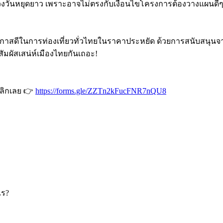
วงวันหยุดยาว เพราะอาจไม่ตรงกับเงื่อนไขโครงการต้องวางแผนดี
็นโอกาสดีในการท่องเที่ยวทั่วไทยในราคาประหยัด ด้วยการสนับสนุน
สัมผัสเสน่ห์เมืองไทยกันเถอะ!
คลิกเลย 👉
https://forms.gle/ZZTn2kFucFNR7nQU8
ไร?