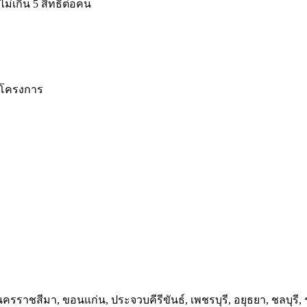
ม่เกิน 5 สิทธิ์ต่อคน
วมโครงการ
ครราชสีมา, ขอนแก่น, ประจวบคีรีขันธ์, เพชรบุรี, อยุธยา, ชลบุรี, ร