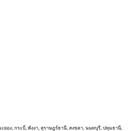
ะยอง, กระบี่, พังงา, สุราษฎร์ธานี, สงขลา, นนทบุรี, ปทุมธานี,