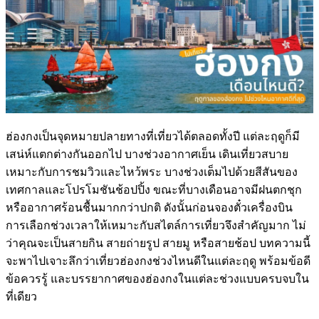
ฮ่องกงเป็นจุดหมายปลายทางที่เที่ยวได้ตลอดทั้งปี แต่ละฤดูก็มี
เสน่ห์แตกต่างกันออกไป บางช่วงอากาศเย็น เดินเที่ยวสบาย
เหมาะกับการชมวิวและไหว้พระ บางช่วงเต็มไปด้วยสีสันของ
เทศกาลและโปรโมชันช้อปปิ้ง ขณะที่บางเดือนอาจมีฝนตกชุก
หรืออากาศร้อนชื้นมากกว่าปกติ ดังนั้นก่อนจองตั๋วเครื่องบิน
การเลือกช่วงเวลาให้เหมาะกับสไตล์การเที่ยวจึงสำคัญมาก ไม่
ว่าคุณจะเป็นสายกิน สายถ่ายรูป สายมู หรือสายช้อป บทความนี้
จะพาไปเจาะลึกว่าเที่ยวฮ่องกงช่วงไหนดีในแต่ละฤดู พร้อมข้อดี
ข้อควรรู้ และบรรยากาศของฮ่องกงในแต่ละช่วงแบบครบจบใน
ที่เดียว