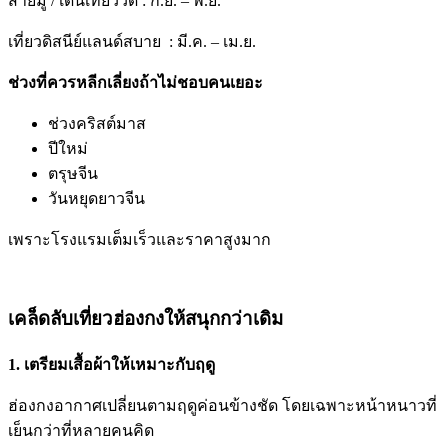
สายมู / เดินเที่ยววัด :
ก.ย. – พ.ย.
เที่ยวดิสนีย์แลนด์สบาย :
มี.ค. – เม.ย.
ช่วงที่ควรหลีกเลี่ยงถ้าไม่ชอบคนเยอะ
ช่วงคริสต์มาส
ปีใหม่
ตรุษจีน
วันหยุดยาวจีน
เพราะโรงแรมเต็มเร็วและราคาสูงมาก
เคล็ดลับเที่ยวฮ่องกงให้สนุกกว่าเดิม
1. เตรียมเสื้อผ้าให้เหมาะกับฤดู
ฮ่องกงอากาศเปลี่ยนตามฤดูค่อนข้างชัด โดยเฉพาะหน้าหนาวที่
เย็นกว่าที่หลายคนคิด