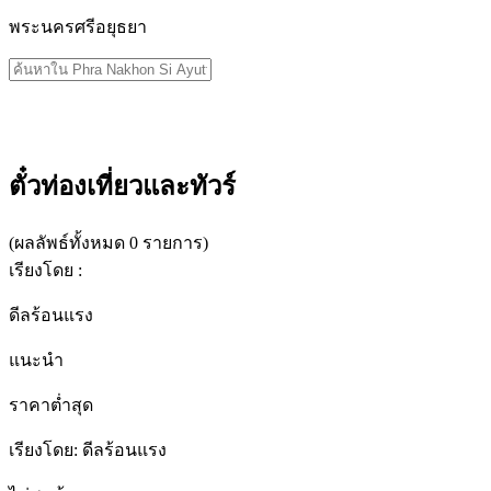
ทั้งหมด
พระนครศรีอยุธยา
สำหรับ
"Phra
Nakhon
Si
Ayutthaya
ดู
"
ผลลัพธ์
ทั้งหมด
ตั๋วท่องเที่ยวและทัวร์
สำหรับ
"Phra
Nakhon
(
ผลลัพธ์ทั้งหมด 0 รายการ
)
Si
เรียงโดย
:
Ayutthaya
"
ดีลร้อนแรง
แนะนำ
ราคาต่ำสุด
เรียงโดย
:
ดีลร้อนแรง